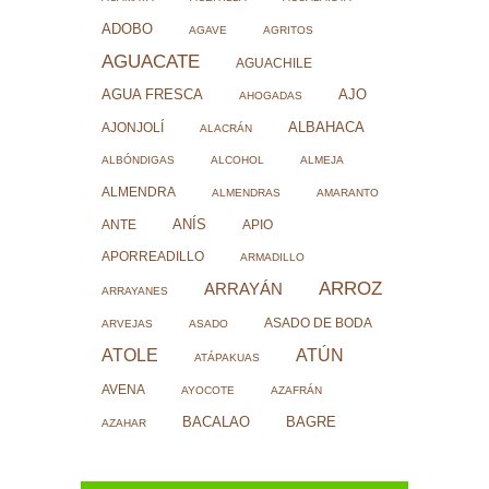
ADOBO
AGAVE
AGRITOS
AGUACATE
AGUACHILE
AJO
AGUA FRESCA
AHOGADAS
ALBAHACA
AJONJOLÍ
ALACRÁN
ALBÓNDIGAS
ALCOHOL
ALMEJA
ALMENDRA
ALMENDRAS
AMARANTO
ANÍS
ANTE
APIO
APORREADILLO
ARMADILLO
ARROZ
ARRAYÁN
ARRAYANES
ASADO DE BODA
ARVEJAS
ASADO
ATOLE
ATÚN
ATÁPAKUAS
AVENA
AYOCOTE
AZAFRÁN
BACALAO
BAGRE
AZAHAR