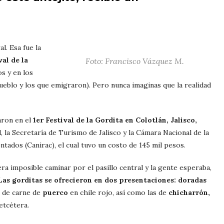
l. Esa fue la
val de la
Foto: Francisco Vázquez M.
s y en los
pueblo y los que emigraron). Pero nunca imaginas que la realidad
aron en el
1er Festival de la Gordita en Colotlán, Jalisco,
, la Secretaría de Turismo de Jalisco y la Cámara Nacional de la
tados (Canirac), el cual tuvo un costo de 145 mil pesos.
era imposible caminar por el pasillo central y la gente esperaba,
Las gorditas se ofrecieron en dos presentaciones: doradas
s de carne de
puerco
en chile rojo, así como las de
chicharrón,
etcétera.