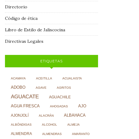
Directorio
Código de ética
Libro de Estilo de Jaliscocina
Directivas Legales
ETIQUETAS
ACAMAYA
ACEITILLA
ACUALAISTA
ADOBO
AGAVE
AGRITOS
AGUACATE
AGUACHILE
AJO
AGUA FRESCA
AHOGADAS
ALBAHACA
AJONJOLÍ
ALACRÁN
ALBÓNDIGAS
ALCOHOL
ALMEJA
ALMENDRA
ALMENDRAS
AMARANTO