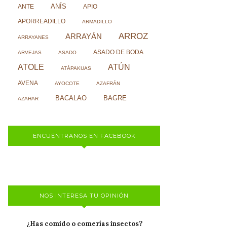
ANÍS
ANTE
APIO
APORREADILLO
ARMADILLO
ARROZ
ARRAYÁN
ARRAYANES
ASADO DE BODA
ARVEJAS
ASADO
ATOLE
ATÚN
ATÁPAKUAS
AVENA
AYOCOTE
AZAFRÁN
BACALAO
BAGRE
AZAHAR
ENCUÉNTRANOS EN FACEBOOK
NOS INTERESA TU OPINIÓN
¿Has comido o comerías insectos?