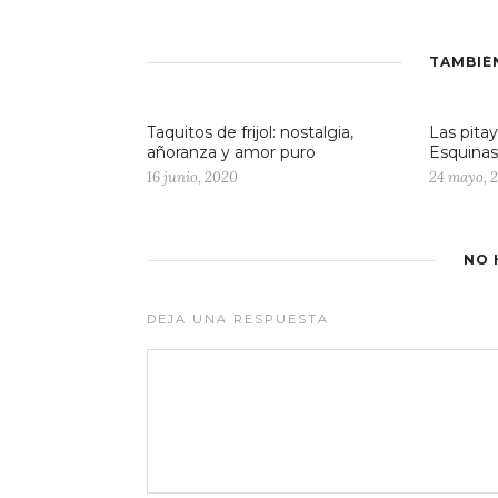
TAMBIÉ
Taquitos de frijol: nostalgia,
Las pita
añoranza y amor puro
Esquinas
16 junio, 2020
24 mayo, 
NO 
DEJA UNA RESPUESTA