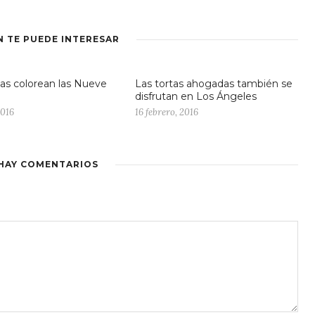
N TE PUEDE INTERESAR
yas colorean las Nueve
Las tortas ahogadas también se
disfrutan en Los Ángeles
2016
16 febrero, 2016
HAY COMENTARIOS