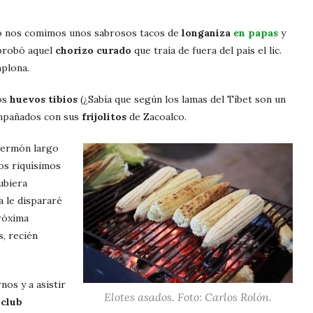
ito nos comimos unos sabrosos tacos de
longaniza
en papas
y
 probó aquel
chorizo curado
que traía de fuera del país el lic.
plona.
os
huevos tibios
(¿Sabía que según los lamas del Tíbet son un
compañados con sus
frijolitos
de Zacoalco.
sermón largo
nos riquísimos
ubiera
Ya le dispararé
róxima
s, recién
os y a asistir
Elotes asados. Foto: Carlos Rolón.
l
club