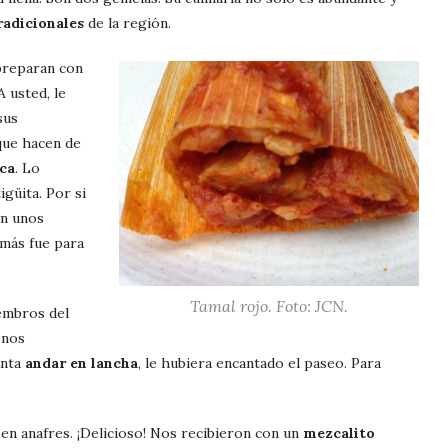
radicionales
de la región.
reparan con
 usted, le
sus
ue hacen de
ca
. Lo
igüita. Por si
n unos
omás fue para
Tamal rojo. Foto: JCN.
iembros del
 nos
anta
andar en lancha
, le hubiera encantado el paseo. Para
n anafres. ¡Delicioso! Nos recibieron con un
mezcalito