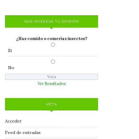
NOS INTERESA TU OPINIÓN
¿Has comido o comerías insectos?
Si
No
Ver Resultados
META
Acceder
Feed de entradas