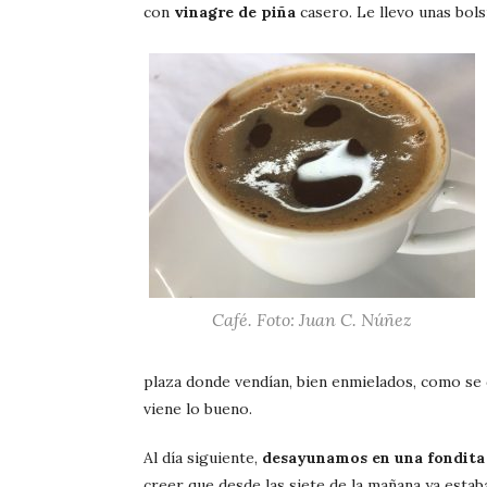
con
vinagre de piña
casero. Le llevo unas bols
Café. Foto: Juan C. Núñez
plaza donde vendían, bien enmielados, como se
viene lo bueno.
Al día siguiente,
desayunamos en una fondita
creer que desde las siete de la mañana ya estab