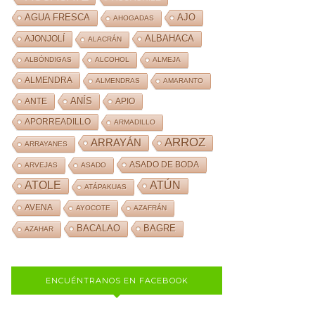
AJO
AGUA FRESCA
AHOGADAS
ALBAHACA
AJONJOLÍ
ALACRÁN
ALBÓNDIGAS
ALCOHOL
ALMEJA
ALMENDRA
ALMENDRAS
AMARANTO
ANÍS
ANTE
APIO
APORREADILLO
ARMADILLO
ARROZ
ARRAYÁN
ARRAYANES
ASADO DE BODA
ARVEJAS
ASADO
ATOLE
ATÚN
ATÁPAKUAS
AVENA
AYOCOTE
AZAFRÁN
BACALAO
BAGRE
AZAHAR
ENCUÉNTRANOS EN FACEBOOK