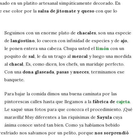
sado en un platito artesanal simpáticamente decorado. En
e ese color por la
salsa de jitomate y queso
con que lo
Seguimos con un enorme plato de
chacales
, son una especie
de
langostino
, lo cuecen con infinidad de especies y de
ajo
,
le ponen entera una cabeza. Chupa usted el
limón
con un
poquito de
sal
, le da un trago al
mezcal
y luego una mordida
al
chacal
. Es, como dicen, los chefs, un maridaje perfecto.
Con una
dona glaseada
,
pasas
y
nueces
, terminamos ese
banquete.
Para bajar la comida dimos una buena caminata por las
pintorescas calles hasta que llegamos a la
fábrica de
cajeta
.
Le saqué unas fotos para que conozca el procedimiento. ¡Qué
maravilla! Muy diferentes a las riquísimas de
Sayula
cuya
ánima conoce usted tan bien. Como ya habíamos bebido
resfriado nos salvamos por un pelito, porque
nos sorprendió