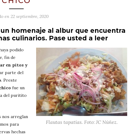
CHICO
do en
22 septiembre, 2020
n, un homenaje al albur que encuentra
emas culinarios. Pase usted a leer
haya podido
, fin de
ar en pitos y
r parte del
o
. Preste
chico
fue un
a del puritito
s nos arreglan
Flautas tapatías. Foto: JC Núñez.
imos para
servas hechas