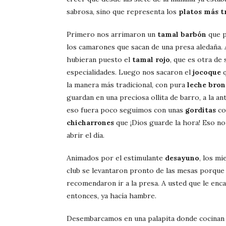
sabrosa, sino que representa los
platos más t
Primero nos arrimaron un
tamal barbón
que p
los camarones que sacan de una presa aledaña. A
hubieran puesto el
tamal rojo
, que es otra de 
especialidades. Luego nos sacaron el
jocoque
q
la manera más tradicional, con pura
leche bron
guardan en una preciosa ollita de barro, a la ant
eso fuera poco seguimos con unas
gorditas
co
chicharrones
que ¡Dios guarde la hora! Eso n
abrir el día.
Animados por el estimulante
desayuno
, los m
club se levantaron pronto de las mesas porque
recomendaron ir a la presa. A usted que le enc
entonces, ya hacía hambre.
Desembarcamos en una palapita donde cocinan e