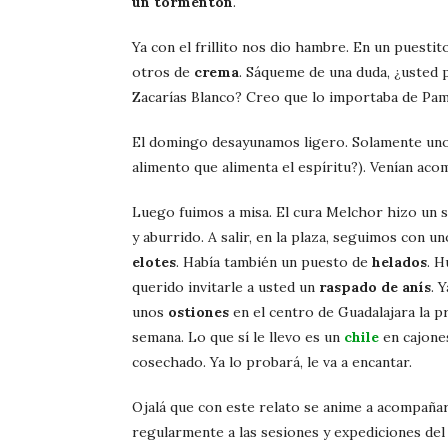
un tormentón
.
Ya con el frillito nos dio hambre. En un puest
otros de
crema
. Sáqueme de una duda, ¿usted
Zacarías Blanco? Creo que lo importaba de Pam
El domingo desayunamos ligero. Solamente un
alimento que alimenta el espíritu?). Venían a
Luego fuimos a misa. El cura Melchor hizo un 
y aburrido. A salir, en la plaza, seguimos con u
elotes
. Había también un puesto de
helados
. H
querido invitarle a usted un
raspado de anís
. 
unos
ostiones
en el centro de Guadalajara la p
semana. Lo que sí le llevo es un
chile
en cajone
cosechado. Ya lo probará, le va a encantar.
Ojalá que con este relato se anime a acompañarn
regularmente a las sesiones y expediciones de