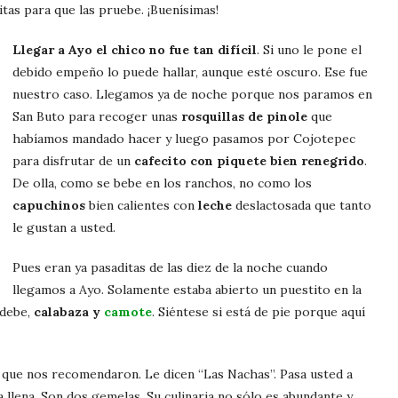
itas para que las pruebe. ¡Buenísimas!
Llegar a Ayo el chico no fue tan difícil
. Si uno le pone el
debido empeño lo puede hallar, aunque esté oscuro. Ese fue
nuestro caso. Llegamos ya de noche porque nos paramos en
San Buto para recoger unas
rosquillas de pinole
que
habíamos mandado hacer y luego pasamos por Cojotepec
para disfrutar de un
cafecito con piquete bien renegrido
.
De olla, como se bebe en los ranchos, no como los
capuchinos
bien calientes con
leche
deslactosada que tanto
le gustan a usted.
Pues eran ya pasaditas de las diez de la noche cuando
llegamos a Ayo. Solamente estaba abierto un puestito en la
 debe,
calabaza y
camote
. Siéntese si está de pie porque aquí
que nos recomendaron. Le dicen “Las Nachas”. Pasa usted a
a llena. Son dos gemelas. Su culinaria no sólo es abundante y