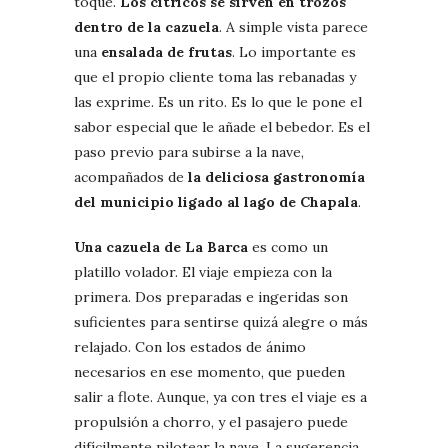
toque.
Los cítricos se sirven en trozos
dentro de la cazuela
. A simple vista parece
una
ensalada de frutas
. Lo importante es
que el propio cliente toma las rebanadas y
las exprime. Es un rito. Es lo que le pone el
sabor especial que le añade el bebedor. Es el
paso previo para subirse a la nave,
acompañados de
la deliciosa gastronomía
del municipio ligado al lago de Chapala
.
Una cazuela de La Barca
es como un
platillo volador. El viaje empieza con la
primera. Dos preparadas e ingeridas son
suficientes para sentirse quizá alegre o más
relajado. Con los estados de ánimo
necesarios en ese momento, que pueden
salir a flote. Aunque, ya con tres el viaje es a
propulsión a chorro, y el pasajero puede
difícilmente pilotear la nave. La sugerencia