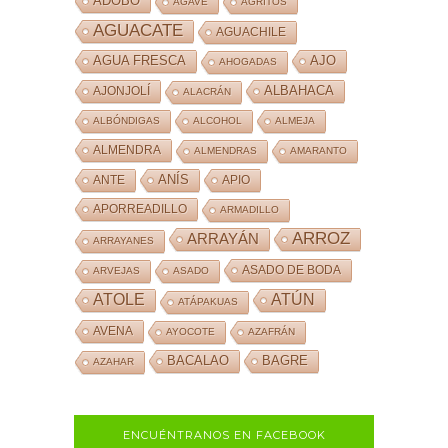
ADOBO
AGAVE
AGRITOS
AGUACATE
AGUACHILE
AJO
AGUA FRESCA
AHOGADAS
ALBAHACA
AJONJOLÍ
ALACRÁN
ALBÓNDIGAS
ALCOHOL
ALMEJA
ALMENDRA
ALMENDRAS
AMARANTO
ANÍS
ANTE
APIO
APORREADILLO
ARMADILLO
ARROZ
ARRAYÁN
ARRAYANES
ASADO DE BODA
ARVEJAS
ASADO
ATOLE
ATÚN
ATÁPAKUAS
AVENA
AYOCOTE
AZAFRÁN
BACALAO
BAGRE
AZAHAR
ENCUÉNTRANOS EN FACEBOOK