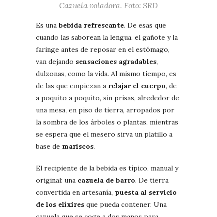
Cazuela voladora. Foto: SRD
Es una
bebida refrescante
. De esas que
cuando las saborean la lengua, el gañote y la
faringe antes de reposar en el estómago,
van dejando
sensaciones agradables
,
dulzonas, como la vida. Al mismo tiempo, es
de las que empiezan a
relajar el cuerpo
, de
a poquito a poquito, sin prisas, alrededor de
una mesa, en piso de tierra, arropados por
la sombra de los árboles o plantas, mientras
se espera que el mesero sirva un platillo a
base de
mariscos
.
El recipiente de la bebida es típico, manual y
original: una
cazuela de barro
. De tierra
convertida en artesanía,
puesta al servicio
de los elíxires
que pueda contener. Una
cazuela que se coge a dos manos para