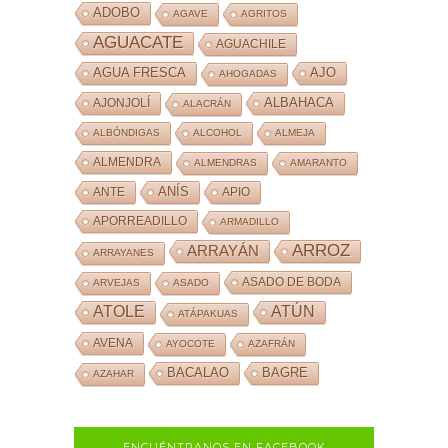
ADOBO
AGAVE
AGRITOS
AGUACATE
AGUACHILE
AJO
AGUA FRESCA
AHOGADAS
ALBAHACA
AJONJOLÍ
ALACRÁN
ALBÓNDIGAS
ALCOHOL
ALMEJA
ALMENDRA
ALMENDRAS
AMARANTO
ANÍS
ANTE
APIO
APORREADILLO
ARMADILLO
ARROZ
ARRAYÁN
ARRAYANES
ASADO DE BODA
ARVEJAS
ASADO
ATOLE
ATÚN
ATÁPAKUAS
AVENA
AYOCOTE
AZAFRÁN
BACALAO
BAGRE
AZAHAR
ENCUÉNTRANOS EN FACEBOOK