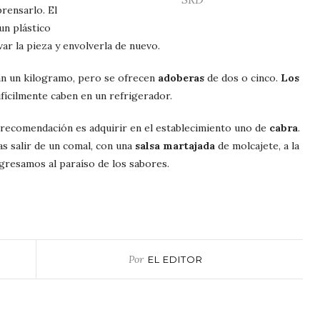
rensarlo. El
un plástico
var la pieza y envolverla de nuevo.
an un kilogramo, pero se ofrecen
adoberas
de dos o cinco.
Los
ifícilmente caben en un refrigerador.
la recomendación es adquirir en el establecimiento uno de
cabra
.
as salir de un comal, con una
salsa martajada
de molcajete, a la
gresamos al paraíso de los sabores.
Por
EL EDITOR