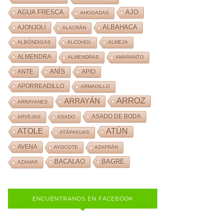
AJO
AGUA FRESCA
AHOGADAS
ALBAHACA
AJONJOLÍ
ALACRÁN
ALBÓNDIGAS
ALCOHOL
ALMEJA
ALMENDRA
ALMENDRAS
AMARANTO
ANÍS
ANTE
APIO
APORREADILLO
ARMADILLO
ARROZ
ARRAYÁN
ARRAYANES
ASADO DE BODA
ARVEJAS
ASADO
ATOLE
ATÚN
ATÁPAKUAS
AVENA
AYOCOTE
AZAFRÁN
BACALAO
BAGRE
AZAHAR
ENCUÉNTRANOS EN FACEBOOK