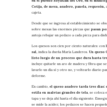
en el pueblo Soyatlán del Oro, en el munici
Cotija, de mesa, asadero, panela, requesón,
a
cajeta.
Desde que se ingresa al establecimiento se ob
sobre mesas las enormes piezas que
pasan por
antoja rebajar un pedazo a cada pieza para disfr
Los quesos son cien por ciento naturales: con
sal,
indica la dueña María Landeros.
Un queso C
listo luego de un proceso que dura hasta tr
incluye quitarle un aro de madera y fibra que se
lavarlo un día sí y otro no, y voltearlo diario p
deforme.
En cambio,
el queso asadero tarda tres días: s
estila en maletas grandes de tela
, se coloca 
tapa y se deja ahí hasta el día siguiente. Ensegu
se mide la acidez; los pedazos se hacen pequeñ