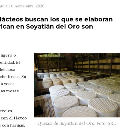
ado en
6 noviembre, 2020
lácteos buscan los que se elaboran
rican en Soyatlán del Oro son
 ligero o
dentidad. El
eliciosa
che fresca. Su
 a veces
 las mesas
 pero
es
con el lácteo
Quesos de Soyatlán del Oro. Foto: SRD
 con harinas,