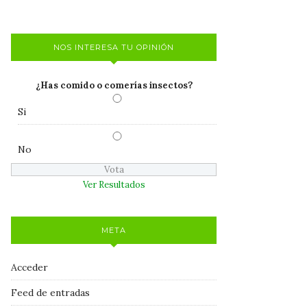
NOS INTERESA TU OPINIÓN
¿Has comido o comerías insectos?
Si
No
Ver Resultados
META
Acceder
Feed de entradas