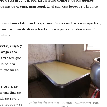
pio de Atengo, Jalisco
. La variedad comprende los
quesos
demás de
crema, mantequilla
, el sabroso
jocoque
y la dulce
serva
cómo elaboran los quesos
. En los cuartos, en anaqueles y
 un proceso de días y hasta meses
para su elaboración. Se
utarla.
leche, cuajo y
otija está
es meses
, que
 le coloca,
ara que no se
e cuaja, se
en una tina, se
ida se raya y
La leche de vaca es la materia prima. Foto:
os trozos y se
SRD