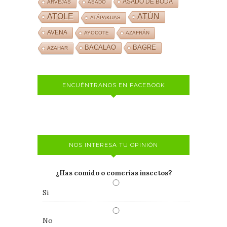
ASADO DE BODA
ARVEJAS
ASADO
ATOLE
ATÚN
ATÁPAKUAS
AVENA
AYOCOTE
AZAFRÁN
BACALAO
BAGRE
AZAHAR
ENCUÉNTRANOS EN FACEBOOK
NOS INTERESA TU OPINIÓN
¿Has comido o comerías insectos?
Si
No