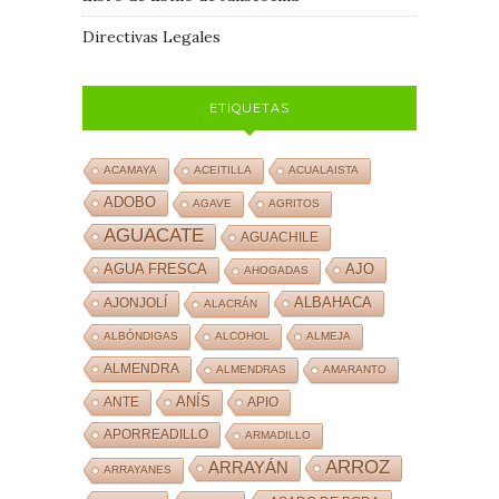
Directivas Legales
ETIQUETAS
ACAMAYA
ACEITILLA
ACUALAISTA
ADOBO
AGAVE
AGRITOS
AGUACATE
AGUACHILE
AJO
AGUA FRESCA
AHOGADAS
ALBAHACA
AJONJOLÍ
ALACRÁN
ALBÓNDIGAS
ALCOHOL
ALMEJA
ALMENDRA
ALMENDRAS
AMARANTO
ANÍS
ANTE
APIO
APORREADILLO
ARMADILLO
ARROZ
ARRAYÁN
ARRAYANES