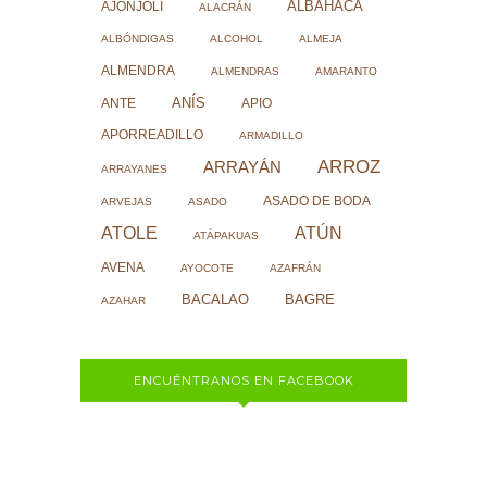
ALBAHACA
AJONJOLÍ
ALACRÁN
ALBÓNDIGAS
ALCOHOL
ALMEJA
ALMENDRA
ALMENDRAS
AMARANTO
ANÍS
ANTE
APIO
APORREADILLO
ARMADILLO
ARROZ
ARRAYÁN
ARRAYANES
ASADO DE BODA
ARVEJAS
ASADO
ATOLE
ATÚN
ATÁPAKUAS
AVENA
AYOCOTE
AZAFRÁN
BACALAO
BAGRE
AZAHAR
ENCUÉNTRANOS EN FACEBOOK