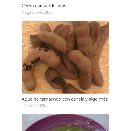
En la estufa
se coloca en la cacerola
Cerdo con verdolagas
una pequeña porción de
6 septiembre, 2017
mantequilla
, al derretirse se vierten
los champiñones o cuitlacoches, que
se cocerán a fuego lento permitiendo
que suelten su jugo. Antes de que los
hongos cambien de color se añadirá
el epazote hasta convertirse en una
mezcla homogénea.
Cuando los vegetales han tomado un
color oscuro, se agrega el recaudo de
la licuadora. A partir de este
momento se cuentan 15 minutos en
Agua de tamarindo con canela y algo más
los que el fuego dará vida a una nueva
22 abril, 2020
sustancia.
Se ha conjurado un
hechizo de sabor
, en una pócima
espesa que da un color verde