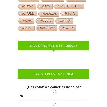
ASADO DE BODA
ARVEJAS
ASADO
ATOLE
ATÚN
ATÁPAKUAS
AVENA
AYOCOTE
AZAFRÁN
BACALAO
BAGRE
AZAHAR
ENCUÉNTRANOS EN FACEBOOK
NOS INTERESA TU OPINIÓN
¿Has comido o comerías insectos?
Si