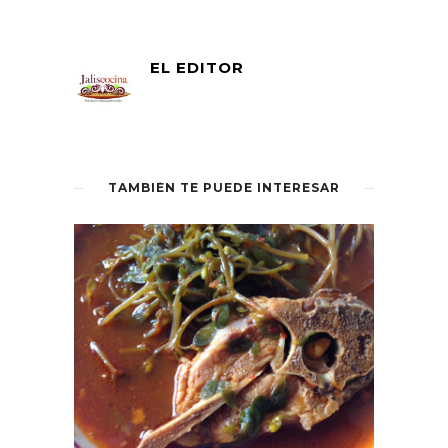
EL EDITOR
TAMBIÉN TE PUEDE INTERESAR
Fotografía: Juan Carlos Núñez
Bustillos
Las pencas se maceran con el jugo
de los limones
y una pizca de
pimienta; en tanto se pican muy
finamente los champiñones y el
epazote. Aparte, se licuan los
tomates, la mitad de la cebolla y el
diente de ajo.