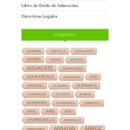
Libro de Estilo de Jaliscocina
Directivas Legales
ETIQUETAS
ACAMAYA
ACEITILLA
ACUALAISTA
ADOBO
AGAVE
AGRITOS
AGUACATE
AGUACHILE
AJO
AGUA FRESCA
AHOGADAS
ALBAHACA
AJONJOLÍ
ALACRÁN
ALBÓNDIGAS
ALCOHOL
ALMEJA
ALMENDRA
ALMENDRAS
AMARANTO
ANÍS
ANTE
APIO
APORREADILLO
ARMADILLO
ARROZ
ARRAYÁN
ARRAYANES