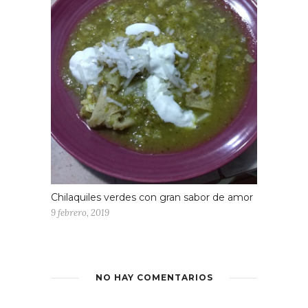
maravilloso.
En un tercer momento
se asan las
pencas de nopal
incorporando
ocasionalmente el jugo de limón. Una
vez hecho esto se utiliza un nopalito
para dar inicio a la forma al sándwich.
Se toma una penca de nopal asado
poniéndole dos rebanadas de queso y
el guisado de champiñones.
Enseguida se cubre con otra penca,
confeccionando así un emparedado.
Chilaquiles verdes con gran sabor de amor
Dele vueltas persistentemente hasta
9 febrero, 2019
que el queso vaya fundiéndose poco a
poco. Con las ocho pencas se
elaborarán cuatro sándwiches
correspondientes a cuatro personas.
NO HAY COMENTARIOS
Se puede acompañar con una copa de