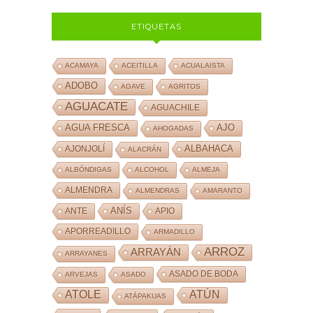
ETIQUETAS
ACAMAYA
ACEITILLA
ACUALAISTA
ADOBO
AGAVE
AGRITOS
AGUACATE
AGUACHILE
AJO
AGUA FRESCA
AHOGADAS
ALBAHACA
AJONJOLÍ
ALACRÁN
ALBÓNDIGAS
ALCOHOL
ALMEJA
ALMENDRA
ALMENDRAS
AMARANTO
ANÍS
ANTE
APIO
APORREADILLO
ARMADILLO
ARROZ
ARRAYÁN
ARRAYANES
ASADO DE BODA
ARVEJAS
ASADO
ATOLE
ATÚN
ATÁPAKUAS