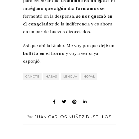
para celebrar que
tronamos como ejote
.
El
muégano que algún día formamos
se
fermentó en la despensa,
se nos quemó en
el congelador
de la indiferencia y es ahora
en un par de huevos divorciados.
Así que ahí la Bimbo. Me voy porque
dejé un
bollito en el horno
y voy a ver si ya
esponjó.
CAMOTE
HABAS
LENGUA
NOPAL
Por
JUAN CARLOS NÚÑEZ BUSTILLOS