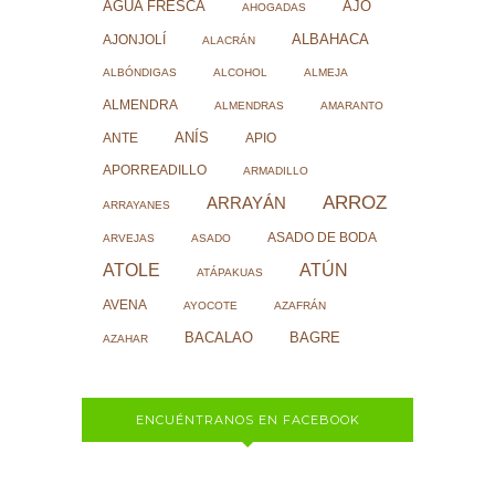
AJO
AGUA FRESCA
AHOGADAS
ALBAHACA
AJONJOLÍ
ALACRÁN
ALBÓNDIGAS
ALCOHOL
ALMEJA
ALMENDRA
ALMENDRAS
AMARANTO
ANÍS
ANTE
APIO
APORREADILLO
ARMADILLO
ARROZ
ARRAYÁN
ARRAYANES
ASADO DE BODA
ARVEJAS
ASADO
ATOLE
ATÚN
ATÁPAKUAS
AVENA
AYOCOTE
AZAFRÁN
BACALAO
BAGRE
AZAHAR
ENCUÉNTRANOS EN FACEBOOK