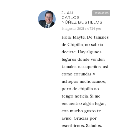
JUAN
Respuesta
CARLOS
NÚÑEZ BUSTILLOS
14 agosto, 2021 en 7:14 pm
Hola, Mayte. De tamales
de Chipilín, no sabría
decirte. Hay algunos
lugares donde venden
tamales oaxaqueños, así
como corundas y
uchepos michoacanos,
pero de chipilín no
tengo noticia. Si me
encuentro algún lugar,
con mucho gusto te
aviso. Gracias por
escribirnos. Saludos.