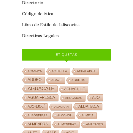
Directorio
Código de ética
Libro de Estilo de Jaliscocina
Directivas Legales
ETIQUETAS
ACAMAYA
ACEITILLA
ACUALAISTA
ADOBO
AGAVE
AGRITOS
AGUACATE
AGUACHILE
AJO
AGUA FRESCA
AHOGADAS
ALBAHACA
AJONJOLÍ
ALACRÁN
ALBÓNDIGAS
ALCOHOL
ALMEJA
ALMENDRA
ALMENDRAS
AMARANTO
ANÍS
ANTE
APIO