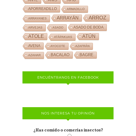
APORREADILLO
ARMADILLO
ARROZ
ARRAYÁN
ARRAYANES
ASADO DE BODA
ARVEJAS
ASADO
ATOLE
ATÚN
ATÁPAKUAS
AVENA
AYOCOTE
AZAFRÁN
BACALAO
BAGRE
AZAHAR
ENCUÉNTRANOS EN FACEBOOK
NOS INTERESA TU OPINIÓN
¿Has comido o comerías insectos?