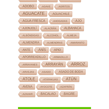
ADOBO
AGAVE
AGRITOS
AGUACATE
AGUACHILE
AJO
AGUA FRESCA
AHOGADAS
ALBAHACA
AJONJOLÍ
ALACRÁN
ALBÓNDIGAS
ALCOHOL
ALMEJA
ALMENDRA
ALMENDRAS
AMARANTO
ANÍS
ANTE
APIO
APORREADILLO
ARMADILLO
ARROZ
ARRAYÁN
ARRAYANES
ASADO DE BODA
ARVEJAS
ASADO
ATOLE
ATÚN
ATÁPAKUAS
AVENA
AYOCOTE
AZAFRÁN
BACALAO
BAGRE
AZAHAR