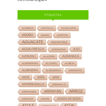
ETIQUETAS
ACAMAYA
ACEITILLA
ACUALAISTA
ADOBO
AGAVE
AGRITOS
AGUACATE
AGUACHILE
AJO
AGUA FRESCA
AHOGADAS
ALBAHACA
AJONJOLÍ
ALACRÁN
ALBÓNDIGAS
ALCOHOL
ALMEJA
ALMENDRA
ALMENDRAS
AMARANTO
ANÍS
ANTE
APIO
APORREADILLO
ARMADILLO
ARROZ
ARRAYÁN
ARRAYANES
ASADO DE BODA
ARVEJAS
ASADO
ATOLE
ATÚN