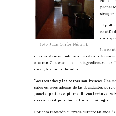
No es el 
preparac
siempre t
El pollo
enchilada
ese espec
Foto: Juan Carlos Núñez B.
Las
ench
en consistencia e intensos en sabores, lo mis
o carne
. Con estos mismos ingredientes se rel
casa, y los
tacos dorados
.
Las tostadas y las tortas son frescas
. Una m
sabores, pues además de las abundantes porcio
panela, patitas o pierna, llevan lechuga, sal
esa especial porción de fruta en vinagre
.
Por esta tradición cultivada durante 68 años, “
C