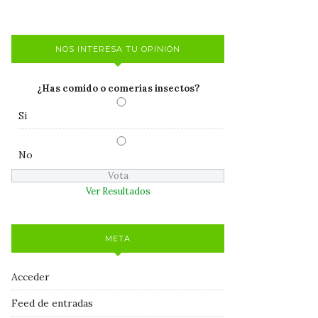
NOS INTERESA TU OPINIÓN
¿Has comido o comerías insectos?
Si
No
Ver Resultados
META
Acceder
Feed de entradas