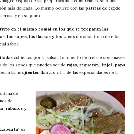
vinagre ríspido de las preparaciones comerciales, sino una
ión más delicada. Lo mismo ocurre con las
patitas de cerdo
iernas y en su punto.
 frito en el mismo comal en los que se preparan las
s, los sopes, las flautas y los tacos
dorados toma de ellos
ial sabor.
iladas
cubiertas por la salsa al momento de freírse son suaves
mo de los sopes que pueden ser de
rajas, requesón, frijol, papa
lenan las
crujientes flautas
, otra de las especialidades de la
ontaña de
nes de
sa, rábanos y
habelita
” es