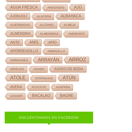
AJO
AGUA FRESCA
AHOGADAS
ALBAHACA
AJONJOLÍ
ALACRÁN
ALBÓNDIGAS
ALCOHOL
ALMEJA
ALMENDRA
ALMENDRAS
AMARANTO
ANÍS
ANTE
APIO
APORREADILLO
ARMADILLO
ARROZ
ARRAYÁN
ARRAYANES
ASADO DE BODA
ARVEJAS
ASADO
ATOLE
ATÚN
ATÁPAKUAS
AVENA
AYOCOTE
AZAFRÁN
BACALAO
BAGRE
AZAHAR
ENCUÉNTRANOS EN FACEBOOK