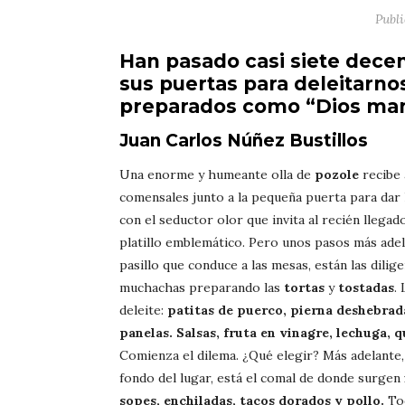
Publ
Han pasado casi siete dece
sus puertas para deleitarnos
preparados como “Dios ma
Juan Carlos Núñez Bustillos
Una enorme y humeante olla de
pozole
recibe 
comensales junto a la pequeña puerta para dar 
con el seductor olor que invita al recién llegad
platillo emblemático. Pero unos pasos más adel
pasillo que conduce a las mesas, están las dilig
muchachas preparando las
tortas
y
tostadas
.
deleite:
patitas de puerco, pierna deshebrad
panelas. Salsas, fruta en vinagre, lechuga, 
Comienza el dilema. ¿Qué elegir? Más adelante,
fondo del lugar, está el comal de donde surgen
sopes, enchiladas, tacos dorados y pollo.
Tod