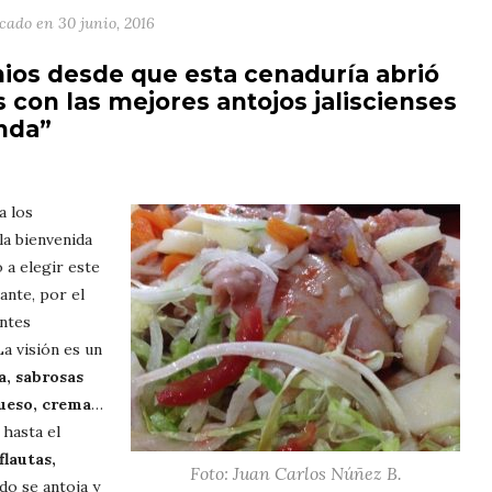
icado en
30 junio, 2016
nios desde que esta cenaduría abrió
 con las mejores antojos jaliscienses
nda”
a los
la bienvenida
o a elegir este
ante, por el
entes
 La visión es un
a, sabrosas
queso, crema
…
 hasta el
flautas,
Foto: Juan Carlos Núñez B.
o se antoja y