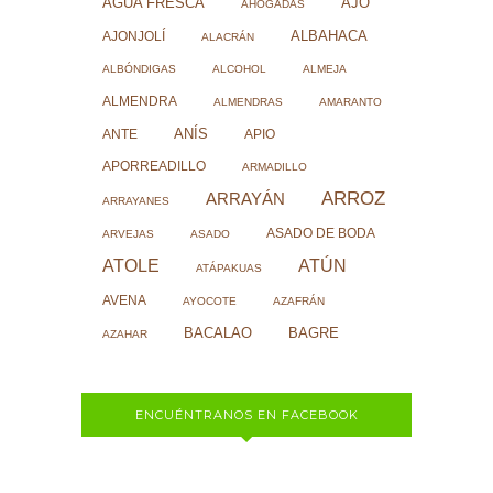
AJO
AGUA FRESCA
AHOGADAS
ALBAHACA
AJONJOLÍ
ALACRÁN
ALBÓNDIGAS
ALCOHOL
ALMEJA
ALMENDRA
ALMENDRAS
AMARANTO
ANÍS
ANTE
APIO
APORREADILLO
ARMADILLO
ARROZ
ARRAYÁN
ARRAYANES
ASADO DE BODA
ARVEJAS
ASADO
ATOLE
ATÚN
ATÁPAKUAS
AVENA
AYOCOTE
AZAFRÁN
BACALAO
BAGRE
AZAHAR
ENCUÉNTRANOS EN FACEBOOK