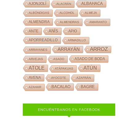
ALBAHACA
AJONJOLÍ
ALACRÁN
ALBÓNDIGAS
ALCOHOL
ALMEJA
ALMENDRA
ALMENDRAS
AMARANTO
ANÍS
ANTE
APIO
APORREADILLO
ARMADILLO
ARROZ
ARRAYÁN
ARRAYANES
ASADO DE BODA
ARVEJAS
ASADO
ATOLE
ATÚN
ATÁPAKUAS
AVENA
AYOCOTE
AZAFRÁN
BACALAO
BAGRE
AZAHAR
ENCUÉNTRANOS EN FACEBOOK