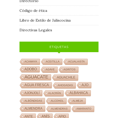
Directorio
Código de ética
Libro de Estilo de Jaliscocina
Directivas Legales
ETIQUETAS
ACAMAYA
ACEITILLA
ACUALAISTA
ADOBO
AGAVE
AGRITOS
AGUACATE
AGUACHILE
AJO
AGUA FRESCA
AHOGADAS
ALBAHACA
AJONJOLÍ
ALACRÁN
ALBÓNDIGAS
ALCOHOL
ALMEJA
ALMENDRA
ALMENDRAS
AMARANTO
ANÍS
ANTE
APIO