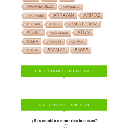
APORREADILLO
ARMADILLO
ARROZ
ARRAYÁN
ARRAYANES
ASADO DE BODA
ARVEJAS
ASADO
ATOLE
ATÚN
ATÁPAKUAS
AVENA
AYOCOTE
AZAFRÁN
BACALAO
BAGRE
AZAHAR
ENCUÉNTRANOS EN FACEBOOK
NOS INTERESA TU OPINIÓN
¿Has comido o comerías insectos?