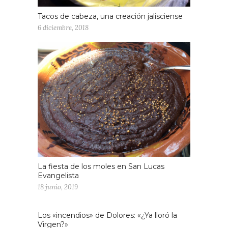
herramientas que estén a su alcance.
Tacos de cabeza, una creación jalisciense
Finalmente aceptan que yo tenía la razón.
6 diciembre, 2018
Y
aunque no les gusta esta parte de
embarrarse terminan por decir que
vale mucho la pena a cambio del
manjar que acaban de comer
.
La fiesta de los moles en San Lucas
Evangelista
18 junio, 2019
Los «incendios» de Dolores: «¿Ya lloró la
Virgen?»