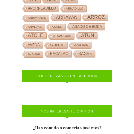
APORREADILLO
ARMADILLO
ARROZ
ARRAYÁN
ARRAYANES
ASADO DE BODA
ARVEJAS
ASADO
ATOLE
ATÚN
ATÁPAKUAS
AVENA
AYOCOTE
AZAFRÁN
BACALAO
BAGRE
AZAHAR
ENCUÉNTRANOS EN FACEBOOK
NOS INTERESA TU OPINIÓN
¿Has comido o comerías insectos?