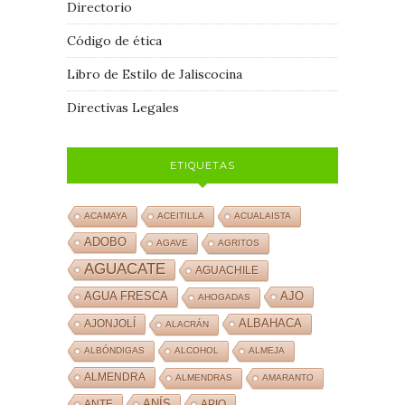
Directorio
Código de ética
Libro de Estilo de Jaliscocina
Directivas Legales
ETIQUETAS
ACAMAYA
ACEITILLA
ACUALAISTA
ADOBO
AGAVE
AGRITOS
AGUACATE
AGUACHILE
AJO
AGUA FRESCA
AHOGADAS
ALBAHACA
AJONJOLÍ
ALACRÁN
ALBÓNDIGAS
ALCOHOL
ALMEJA
ALMENDRA
ALMENDRAS
AMARANTO
ANÍS
ANTE
APIO