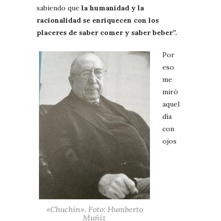
sabiendo que
la humanidad y la
racionalidad se enriquecen con los
placeres de saber comer y saber beber”.
Por
eso
me
miró
aquel
día
con
ojos
«Chuchín». Foto: Humberto
Muñiz