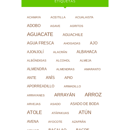
ETIQUETAS
ACAMAYA
ACEITILLA
ACUALAISTA
ADOBO
AGAVE
AGRITOS
AGUACATE
AGUACHILE
AJO
AGUA FRESCA
AHOGADAS
ALBAHACA
AJONJOLÍ
ALACRÁN
ALBÓNDIGAS
ALCOHOL
ALMEJA
ALMENDRA
ALMENDRAS
AMARANTO
ANÍS
ANTE
APIO
APORREADILLO
ARMADILLO
ARROZ
ARRAYÁN
ARRAYANES
ASADO DE BODA
ARVEJAS
ASADO
ATOLE
ATÚN
ATÁPAKUAS
AVENA
AYOCOTE
AZAFRÁN