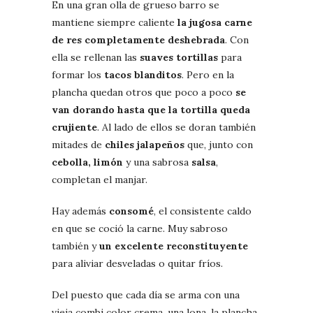
En una gran olla de grueso barro se
mantiene siempre caliente
la jugosa carne
de res completamente deshebrada
. Con
ella se rellenan las
suaves tortillas
para
formar los
tacos blanditos
. Pero en la
plancha quedan otros que poco a poco
se
van dorando hasta que la tortilla queda
crujiente
. Al lado de ellos se doran también
mitades de
chiles jalapeños
que, junto con
cebolla, limón
y una sabrosa
salsa
,
completan el manjar.
Hay además
consomé
, el consistente caldo
en que se coció la carne. Muy sabroso
también y
un excelente reconstituyente
para aliviar desveladas o quitar fríos.
Del puesto que cada día se arma con una
vieja combi color crema, una lona, la plancha