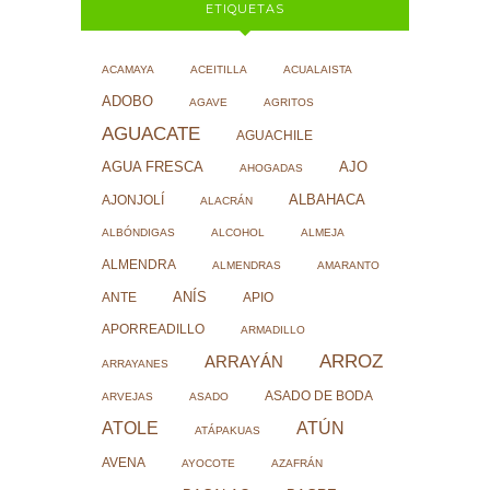
ETIQUETAS
ACAMAYA
ACEITILLA
ACUALAISTA
ADOBO
AGAVE
AGRITOS
AGUACATE
AGUACHILE
AJO
AGUA FRESCA
AHOGADAS
ALBAHACA
AJONJOLÍ
ALACRÁN
ALBÓNDIGAS
ALCOHOL
ALMEJA
ALMENDRA
ALMENDRAS
AMARANTO
ANÍS
ANTE
APIO
APORREADILLO
ARMADILLO
ARROZ
ARRAYÁN
ARRAYANES
ASADO DE BODA
ARVEJAS
ASADO
ATOLE
ATÚN
ATÁPAKUAS
AVENA
AYOCOTE
AZAFRÁN