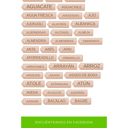
AGUACATE
AGUACHILE
AJO
AGUA FRESCA
AHOGADAS
ALBAHACA
AJONJOLÍ
ALACRÁN
ALBÓNDIGAS
ALCOHOL
ALMEJA
ALMENDRA
ALMENDRAS
AMARANTO
ANÍS
ANTE
APIO
APORREADILLO
ARMADILLO
ARROZ
ARRAYÁN
ARRAYANES
ASADO DE BODA
ARVEJAS
ASADO
ATOLE
ATÚN
ATÁPAKUAS
AVENA
AYOCOTE
AZAFRÁN
BACALAO
BAGRE
AZAHAR
ENCUÉNTRANOS EN FACEBOOK