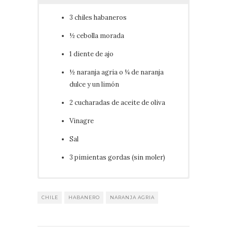
3 chiles habaneros
½ cebolla morada
1 diente de ajo
½ naranja agria o ¼ de naranja
dulce y un limón
2 cucharadas de aceite de oliva
Vinagre
Sal
3 pimientas gordas (sin moler)
Lavar y picar finamente el
chile habanero
.
Quitarle el rabo y las semillas. Picar
CHILE
HABANERO
NARANJA AGRIA
finamente el
ajo
y la
cebolla
. Verter estos
ingredientes en una cazuelita con
aceite