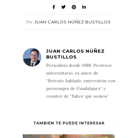
de oliva
y acitronar cuidando de que no se
doren, solamente sancochar un poco.
Añadir el
jugo de naranja
, las
pimientas
,
Por
JUAN CARLOS NÚÑEZ BUSTILLOS
la
sal
. Agregar el
vinagre
hasta que apenas
cubra los ingredientes. Esperar a que
hierva. Dejar enfriar. Guardar en un frasco
de vidrio en refrigeración.
JUAN CARLOS NÚÑEZ
BUSTILLOS
¡Buen provecho!
Periodista desde 1988. Profesor
universitario, es autor de
“Retrato hablado, entrevistas con
personajes de Guadalajara” y
coautor de “Sabor que somos”
TAMBIÉN TE PUEDE INTERESAR