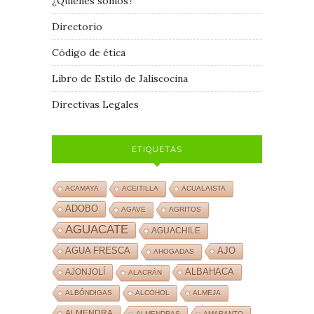
¿Quiénes somos?
Directorio
Código de ética
Libro de Estilo de Jaliscocina
Directivas Legales
ETIQUETAS
ACAMAYA
ACEITILLA
ACUALAISTA
ADOBO
AGAVE
AGRITOS
AGUACATE
AGUACHILE
AJO
AGUA FRESCA
AHOGADAS
ALBAHACA
AJONJOLÍ
ALACRÁN
ALBÓNDIGAS
ALCOHOL
ALMEJA
ALMENDRA
ALMENDRAS
AMARANTO