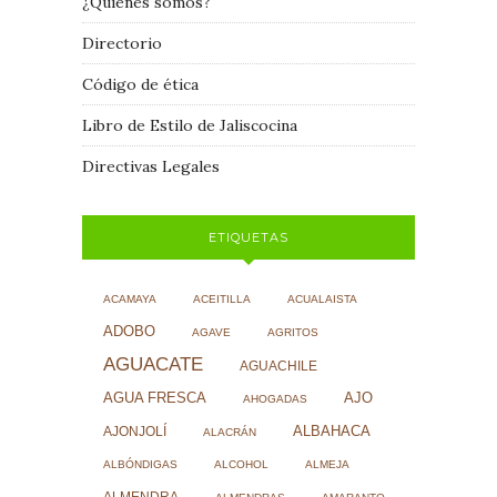
¿Quiénes somos?
Directorio
Código de ética
Libro de Estilo de Jaliscocina
Directivas Legales
ETIQUETAS
ACAMAYA
ACEITILLA
ACUALAISTA
ADOBO
AGAVE
AGRITOS
AGUACATE
AGUACHILE
AJO
AGUA FRESCA
AHOGADAS
ALBAHACA
AJONJOLÍ
ALACRÁN
ALBÓNDIGAS
ALCOHOL
ALMEJA
ALMENDRA