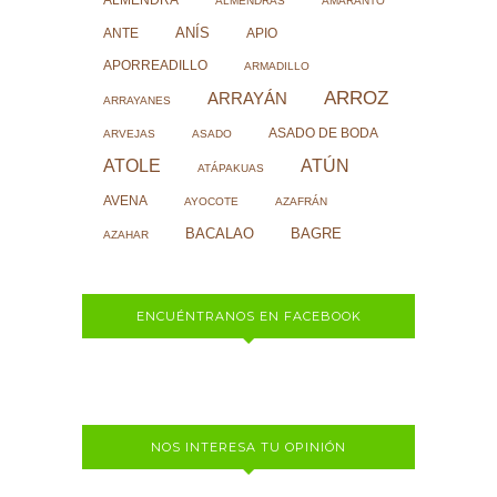
ALMENDRAS
AMARANTO
ANÍS
ANTE
APIO
APORREADILLO
ARMADILLO
ARROZ
ARRAYÁN
ARRAYANES
ASADO DE BODA
ARVEJAS
ASADO
ATOLE
ATÚN
ATÁPAKUAS
AVENA
AYOCOTE
AZAFRÁN
BACALAO
BAGRE
AZAHAR
ENCUÉNTRANOS EN FACEBOOK
NOS INTERESA TU OPINIÓN