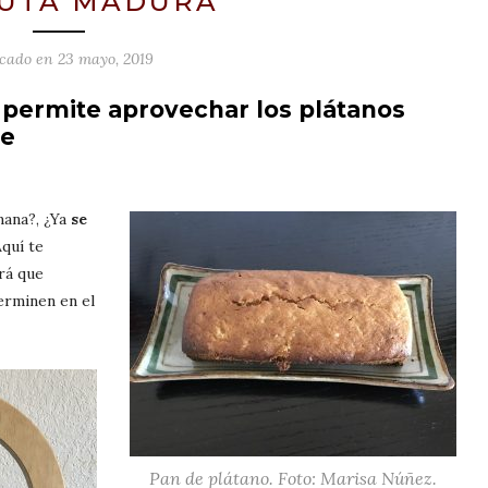
RUTA MADURA
icado en
23 mayo, 2019
n permite aprovechar los plátanos
re
mana?, ¿Ya
se
Aquí te
rá que
erminen en el
Pan de plátano. Foto: Marisa Núñez.