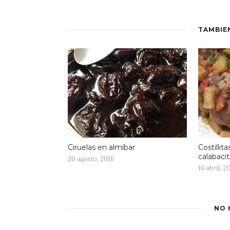
TAMBIÉ
Costillit
Ciruelas en almíbar
calabaci
20 agosto, 2016
16 abril, 2
NO 