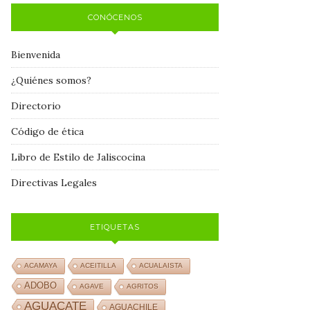
CONÓCENOS
Bienvenida
¿Quiénes somos?
Directorio
Código de ética
Libro de Estilo de Jaliscocina
Directivas Legales
ETIQUETAS
ACAMAYA
ACEITILLA
ACUALAISTA
ADOBO
AGAVE
AGRITOS
AGUACATE
AGUACHILE