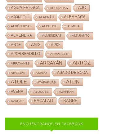
AJO
AGUA FRESCA
AHOGADAS
ALBAHACA
AJONJOLÍ
ALACRÁN
ALBÓNDIGAS
ALCOHOL
ALMEJA
ALMENDRA
ALMENDRAS
AMARANTO
ANÍS
ANTE
APIO
APORREADILLO
ARMADILLO
ARROZ
ARRAYÁN
ARRAYANES
ASADO DE BODA
ARVEJAS
ASADO
ATOLE
ATÚN
ATÁPAKUAS
AVENA
AYOCOTE
AZAFRÁN
BACALAO
BAGRE
AZAHAR
ENCUÉNTRANOS EN FACEBOOK