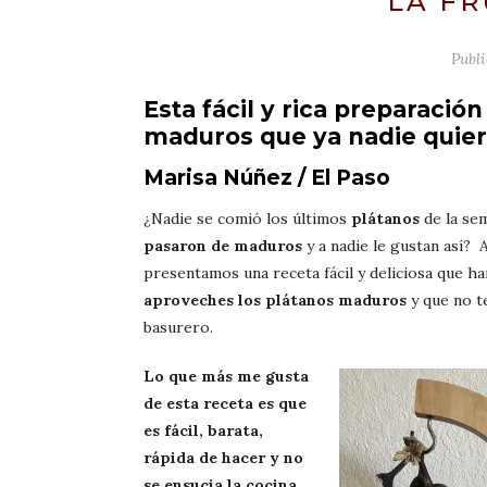
LA F
Publ
Esta fácil y rica preparació
maduros que ya nadie quie
Marisa Núñez / El Paso
¿Nadie se comió los últimos
plátanos
de la se
pasaron de maduros
y a nadie le gustan así? 
presentamos una receta fácil y deliciosa que ha
aproveches los plátanos maduros
y que no t
basurero.
Lo que más me gusta
de esta receta es que
es fácil, barata,
rápida de hacer y no
se ensucia la cocina