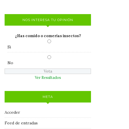
NOS INTERESA TU OPINIÓN
¿Has comido o comerías insectos?
Si
No
Ver Resultados
META
Acceder
Feed de entradas