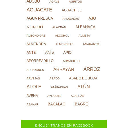
ADOBO
AGAVE
AGRITOS
AGUACATE
AGUACHILE
AJO
AGUA FRESCA
AHOGADAS
ALBAHACA
AJONJOLÍ
ALACRÁN
ALBÓNDIGAS
ALCOHOL
ALMEJA
ALMENDRA
ALMENDRAS
AMARANTO
ANÍS
ANTE
APIO
APORREADILLO
ARMADILLO
ARROZ
ARRAYÁN
ARRAYANES
ASADO DE BODA
ARVEJAS
ASADO
ATOLE
ATÚN
ATÁPAKUAS
AVENA
AYOCOTE
AZAFRÁN
BACALAO
BAGRE
AZAHAR
ENCUÉNTRANOS EN FACEBOOK