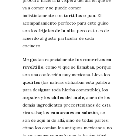
procuro hacerla la víspera del día en que se
va a comer y se puede comer
indistintamente con
tortillas o pan
. El
acompañamiento perfecto para este guiso
son los
frijoles de la olla
, pero esto es de
acuerdo al gusto particular de cada
cocinero.
Me gustan especialmente
los romeritos en
revoltillo
, como vi que se llamaban, porque
son una confección muy mexicana. Lleva los
quelites
(los nahuas utilizaban esta palabra
para designar toda hierba comestible), los
nopales
y los
chiles del mole
, amén de los
demás ingredientes precortesianos de esta
rica salsa; los
camarones en salazón
, no
son de aquí ni de allá, sino de todas partes;
cómo los comían los antiguos mexicanos, no
lo sé; aunque supongo que lo hacían igual