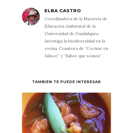
En una cazuela se pone el aceite a
calentar. Ya caliente se agrega el
ELBA CASTRO
recaudo molido a sofreír. Luego, se
agregan las rajas a que se cocinen un
Coordinadora de la Maestría de
poco. Enseguida se agregan las papas
y el caldo o el agua y se agrega un
Educación Ambiental de la
poco de pimienta. Se tapa y se baja la
Universidad de Guadalajara.
flama.
Una vez que suelte el primer hervor,
Investiga la biodiversidad en la
se rectifica la sal y la pimienta.
cocina. Coautora de “Cocinar en
Se deja hervir unos minutos a fuego
Jalisco” y “Sabor que somos”.
lento.
TAMBIÉN TE PUEDE INTERESAR