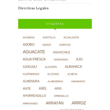
Directivas Legales
ETIQUETAS
ACAMAYA
ACEITILLA
ACUALAISTA
ADOBO
AGAVE
AGRITOS
AGUACATE
AGUACHILE
AJO
AGUA FRESCA
AHOGADAS
ALBAHACA
AJONJOLÍ
ALACRÁN
ALBÓNDIGAS
ALCOHOL
ALMEJA
ALMENDRA
ALMENDRAS
AMARANTO
ANÍS
ANTE
APIO
APORREADILLO
ARMADILLO
ARROZ
ARRAYÁN
ARRAYANES