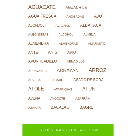
AGUACATE
AGUACHILE
AJO
AGUA FRESCA
AHOGADAS
ALBAHACA
AJONJOLÍ
ALACRÁN
ALBÓNDIGAS
ALCOHOL
ALMEJA
ALMENDRA
ALMENDRAS
AMARANTO
ANÍS
ANTE
APIO
APORREADILLO
ARMADILLO
ARROZ
ARRAYÁN
ARRAYANES
ASADO DE BODA
ARVEJAS
ASADO
ATOLE
ATÚN
ATÁPAKUAS
AVENA
AYOCOTE
AZAFRÁN
BACALAO
BAGRE
AZAHAR
ENCUÉNTRANOS EN FACEBOOK