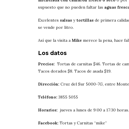
michelada con camarón fresco o seco
o por 
supuesto que no pueden faltar las
aguas fresc
Excelentes
salsas
y
tortillas
de primera calida
se vende por litro.
Así que la visita a
Mike
merece la pena, hace fal
Los datos
Precios:
Tortas de carnitas $46. Tortas de cam
Tacos dorados $8. Tacos de asada $19.
Dirección:
Cruz del Sur 5000-7G, entre Monte 
Teléfono:
3855 5055
Horarios:
jueves a lunes de 9:00 a 17:30 horas.
Facebook:
Tortas y Carnitas “mike”