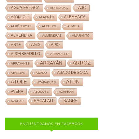
AJO
AGUA FRESCA
AHOGADAS
ALBAHACA
AJONJOLÍ
ALACRÁN
ALBÓNDIGAS
ALCOHOL
ALMEJA
ALMENDRA
ALMENDRAS
AMARANTO
ANÍS
ANTE
APIO
APORREADILLO
ARMADILLO
ARROZ
ARRAYÁN
ARRAYANES
ASADO DE BODA
ARVEJAS
ASADO
ATOLE
ATÚN
ATÁPAKUAS
AVENA
AYOCOTE
AZAFRÁN
BACALAO
BAGRE
AZAHAR
ENCUÉNTRANOS EN FACEBOOK