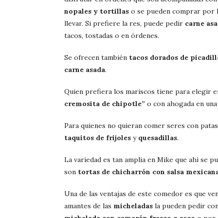
nopales y tortillas
o se pueden comprar por k
llevar. Si prefiere la res, puede pedir
carne as
tacos, tostadas o en órdenes.
Se ofrecen también
tacos dorados de picadill
carne asada
.
Quien prefiera los mariscos tiene para elegir 
cremosita de chipotle”
o con ahogada en un
Para quienes no quieran comer seres con patas
taquitos de frijoles
y
quesadillas
.
La variedad es tan amplia en Mike que ahí se p
son
tortas de chicharrón con salsa mexican
Una de las ventajas de este comedor es que v
amantes de las
micheladas
la pueden pedir con