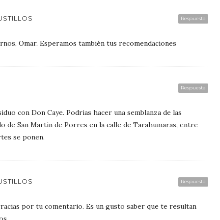
USTILLOS
Respuesta
irnos, Omar. Esperamos también tus recomendaciones
Respuesta
asiduo con Don Caye. Podrias hacer una semblanza de las
lo de San Martin de Porres en la calle de Tarahumaras, entre
rtes se ponen.
USTILLOS
Respuesta
acias por tu comentario. Es un gusto saber que te resultan
os.