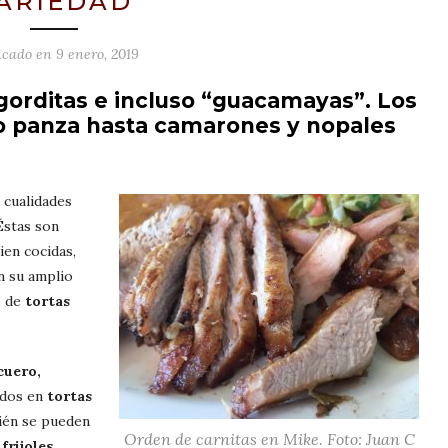
ARIEDAD
icado en
9 enero, 2019
 gorditas e incluso “guacamayas”. Los
o panza hasta camarones y nopales
s cualidades
 Éstas son
ien cocidas,
n su amplio
s de
tortas
cuero,
idos en
tortas
ién se pueden
Orden de carnitas en Mike. Foto: Juan C
n
frijoles,