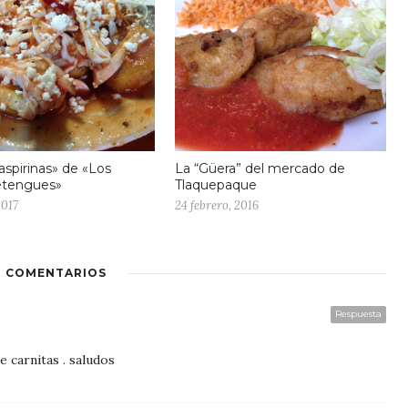
aspirinas» de «Los
La “Güera” del mercado de
tengues»
Tlaquepaque
2017
24 febrero, 2016
4 COMENTARIOS
Respuesta
 carnitas . saludos