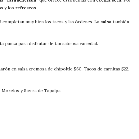
la
“carnachelada”
que ofrece esta bebida con
cecina seca
. Por
as
y los
refrescos
.
d completan muy bien los tacos y las órdenes. La
salsa
también
ta panza para disfrutar de tan sabrosa variedad.
arón en salsa cremosa de chipoltle $60. Tacos de carnitas $22.
Morelos y Sierra de Tapalpa.