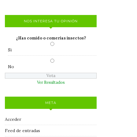
NOS INTERESA TU OPINIÓN
¿Has comido o comerías insectos?
Si
No
Ver Resultados
META
Acceder
Feed de entradas