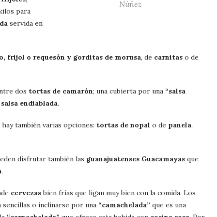
Núñez
ilos para
ada
servida en
o, frijol o requesón y gorditas de morusa
, de
carnitas
o de
entre dos
tortas de camarón
; una cubierta por una
“salsa
a
salsa endiablada
.
 hay también varias opciones:
tortas de nopal
o de
panela
,
ueden disfrutar también las
guanajuatenses Guacamayas
que
a
.
ende
cervezas
bien frías que ligan muy bien con la comida. Los
 sencillas o inclinarse por una
“camachelada”
que es una