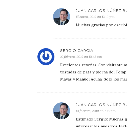
JUAN CARLOS NÚÑEZ B
15 enero, 2019 en 12:19 pm
Muchas gracias por escrib
SERGIO GARCIA
10 febrero, 2019 en 10:42 am
Excelentes reseñas. Son visitante 
tostadas de pata y pierna del Temp
Mayas y Manuel Acuña. Solo los ma
JUAN CARLOS NÚÑEZ B
10 febrero, 2019 en 7:13 pm
Estimado Sergio: Muchas gr
interesantes nuestros text