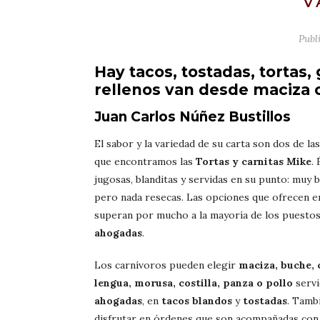
V
Publ
Hay tacos, tostadas, tortas,
rellenos van desde maciza 
Juan Carlos Núñez Bustillos
El sabor y la variedad de su carta son dos de la
que encontramos las
Tortas y carnitas Mike
.
jugosas, blanditas y servidas en su punto: muy b
pero nada resecas. Las opciones que ofrecen e
superan por mucho a la mayoría de los puesto
ahogadas
.
Los carnívoros pueden elegir
maciza, buche, 
lengua, morusa, costilla, panza o pollo
serv
ahogadas
, en
tacos blandos
y
tostadas
. Tamb
disfrutar en órdenes que son acompañadas co