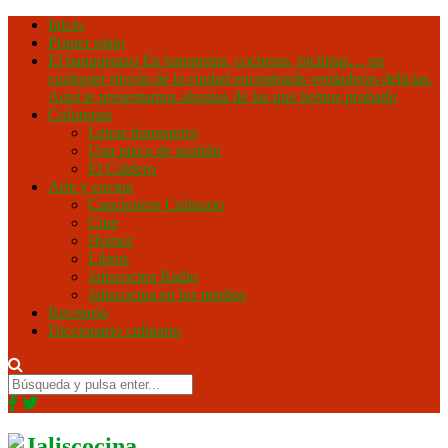
Inicio
Primer plato
El banquetazo
En banquetas, cocheras, biciletas… en
cualquier rincón de la ciudad encontrarás verdaderas delicias.
Aquí te presentamos algunas de las que hemos probado
Columnas
Letras humeantes
Una pizca de azafrán
El Caldero
Arte y cocina
Cancionero Culinario
Cine
Humor
Libros
Jaliscocina Radio
Jaliscocina en los medios
Recetario
Diccionario culinario