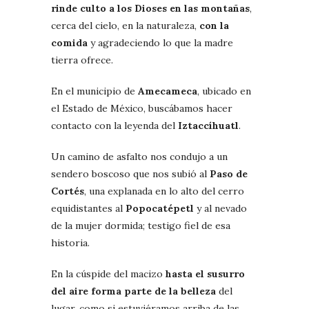
rinde culto a los Dioses en las montañas
,
cerca del cielo, en la naturaleza,
con la
comida
y agradeciendo lo que la madre
tierra ofrece.
En el municipio de
Amecameca
, ubicado en
el Estado de México, buscábamos hacer
contacto con la leyenda del
Iztaccíhuatl
.
Un camino de asfalto nos condujo a un
sendero boscoso que nos subió al
Paso de
Cortés
, una explanada en lo alto del cerro
equidistantes al
Popocatépetl
y al nevado
de la mujer dormida; testigo fiel de esa
historia.
En la cúspide del macizo
hasta el susurro
del aire forma parte de la belleza
del
lugar, como si estuviéramos arriba de las