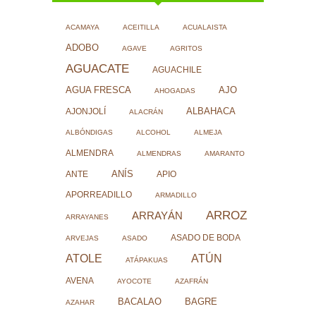
ACAMAYA
ACEITILLA
ACUALAISTA
ADOBO
AGAVE
AGRITOS
AGUACATE
AGUACHILE
AJO
AGUA FRESCA
AHOGADAS
ALBAHACA
AJONJOLÍ
ALACRÁN
ALBÓNDIGAS
ALCOHOL
ALMEJA
ALMENDRA
ALMENDRAS
AMARANTO
ANÍS
ANTE
APIO
APORREADILLO
ARMADILLO
ARROZ
ARRAYÁN
ARRAYANES
ASADO DE BODA
ARVEJAS
ASADO
ATOLE
ATÚN
ATÁPAKUAS
AVENA
AYOCOTE
AZAFRÁN
BACALAO
BAGRE
AZAHAR