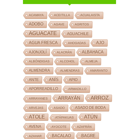
ACAMAYA
ACEITILLA
ACUALAISTA
ADOBO
AGAVE
AGRITOS
AGUACATE
AGUACHILE
AJO
AGUA FRESCA
AHOGADAS
ALBAHACA
AJONJOLÍ
ALACRÁN
ALBÓNDIGAS
ALCOHOL
ALMEJA
ALMENDRA
ALMENDRAS
AMARANTO
ANÍS
ANTE
APIO
APORREADILLO
ARMADILLO
ARROZ
ARRAYÁN
ARRAYANES
ASADO DE BODA
ARVEJAS
ASADO
ATOLE
ATÚN
ATÁPAKUAS
AVENA
AYOCOTE
AZAFRÁN
BACALAO
BAGRE
AZAHAR