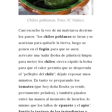
Chiles poblanos. Foto: JC Núñez.
Casi escucho la voz de mi matriarca decirme
los pasos: “los
chiles poblanos
se lavan y se
acarician para quitarle la tierra, luego se
ponen en el
fogón
para que se asen;
acércate una ‘naila’ (bolsa de plástico) limpia
para meter los
chiles
; cierra rápido la bolsa
para que el calor permita que se desprenda
el “pellejito del
chile
”; déjalo reposar unos
minutos. En tanto ve preparando los
tomates
(que hoy doña Rosita ya vende,
previamente pelados), y también pásalos
entre las manos al momento de lavarlos, lo
mismo que los tallos de
epazote
y el
apio
”.
Sentir la textura de los ingredientes y