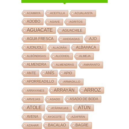
ACAMAYA
ACEITILLA
ACUALAISTA
ADOBO
AGAVE
AGRITOS
AGUACATE
AGUACHILE
AJO
AGUA FRESCA
AHOGADAS
ALBAHACA
AJONJOLÍ
ALACRÁN
ALBÓNDIGAS
ALCOHOL
ALMEJA
ALMENDRA
ALMENDRAS
AMARANTO
ANÍS
ANTE
APIO
APORREADILLO
ARMADILLO
ARROZ
ARRAYÁN
ARRAYANES
ASADO DE BODA
ARVEJAS
ASADO
ATOLE
ATÚN
ATÁPAKUAS
AVENA
AYOCOTE
AZAFRÁN
BACALAO
BAGRE
AZAHAR