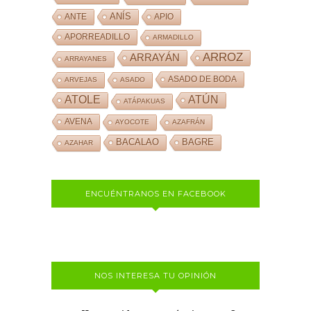
ANÍS
ANTE
APIO
APORREADILLO
ARMADILLO
ARROZ
ARRAYÁN
ARRAYANES
ASADO DE BODA
ARVEJAS
ASADO
ATOLE
ATÚN
ATÁPAKUAS
AVENA
AYOCOTE
AZAFRÁN
BACALAO
BAGRE
AZAHAR
ENCUÉNTRANOS EN FACEBOOK
NOS INTERESA TU OPINIÓN