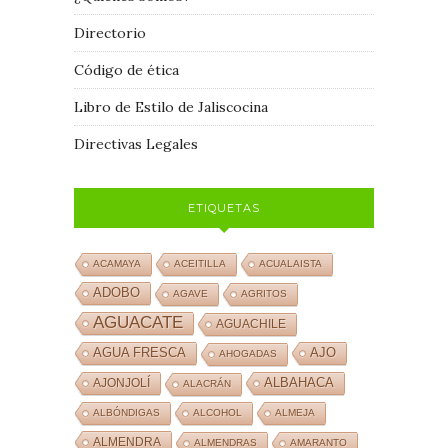
Directorio
Código de ética
Libro de Estilo de Jaliscocina
Directivas Legales
ETIQUETAS
ACAMAYA
ACEITILLA
ACUALAISTA
ADOBO
AGAVE
AGRITOS
AGUACATE
AGUACHILE
AJO
AGUA FRESCA
AHOGADAS
ALBAHACA
AJONJOLÍ
ALACRÁN
ALBÓNDIGAS
ALCOHOL
ALMEJA
ALMENDRA
ALMENDRAS
AMARANTO