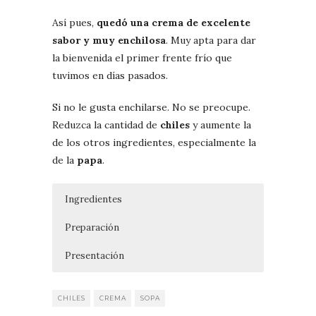
Así pues,
quedó una crema de excelente
sabor y muy enchilosa
. Muy apta para dar
la bienvenida el primer frente frío que
tuvimos en días pasados.
Si no le gusta enchilarse. No se preocupe.
Reduzca la cantidad de
chiles
y aumente la
de los otros ingredientes, especialmente la
de la
papa
.
Ingredientes
Preparación
Presentación
3 a 6 chiles güeros (caribe).
Ase los chiles
Sirva la sopa y añada
directamente sobre la
cubos de queso
flama de la estufa.
fresco y de pan tostado
Métalos a sudar
, un poco de
CHILES
CREMA
SOPA
1 jitomate
en una bolsa de plástico cubierta con
crema
y trocitos de
jamón serrano