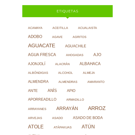
ETIQUETAS
ACAMAYA
ACEITILLA
ACUALAISTA
ADOBO
AGAVE
AGRITOS
AGUACATE
AGUACHILE
AJO
AGUA FRESCA
AHOGADAS
ALBAHACA
AJONJOLÍ
ALACRÁN
ALBÓNDIGAS
ALCOHOL
ALMEJA
ALMENDRA
ALMENDRAS
AMARANTO
ANÍS
ANTE
APIO
APORREADILLO
ARMADILLO
ARROZ
ARRAYÁN
ARRAYANES
ASADO DE BODA
ARVEJAS
ASADO
ATOLE
ATÚN
ATÁPAKUAS