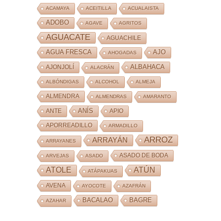
ACAMAYA
ACEITILLA
ACUALAISTA
ADOBO
AGAVE
AGRITOS
AGUACATE
AGUACHILE
AJO
AGUA FRESCA
AHOGADAS
ALBAHACA
AJONJOLÍ
ALACRÁN
ALBÓNDIGAS
ALCOHOL
ALMEJA
ALMENDRA
ALMENDRAS
AMARANTO
ANÍS
ANTE
APIO
APORREADILLO
ARMADILLO
ARROZ
ARRAYÁN
ARRAYANES
ASADO DE BODA
ARVEJAS
ASADO
ATOLE
ATÚN
ATÁPAKUAS
AVENA
AYOCOTE
AZAFRÁN
BACALAO
BAGRE
AZAHAR