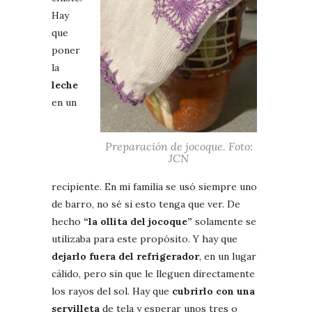
Hay
que
poner
la
leche
en un
Preparación de jocoque. Foto:
JCN
recipiente. En mi familia se usó siempre uno
de barro, no sé si esto tenga que ver. De
hecho
“la ollita del jocoque”
solamente se
utilizaba para este propósito. Y hay que
dejarlo fuera del refrigerador
, en un lugar
cálido, pero sin que le lleguen directamente
los rayos del sol. Hay que
cubrirlo con una
servilleta
de tela y esperar unos tres o