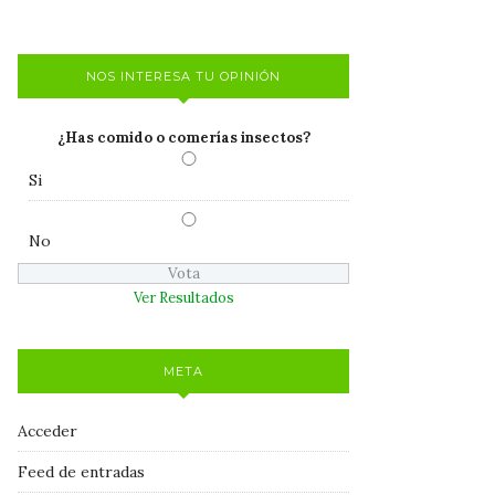
NOS INTERESA TU OPINIÓN
¿Has comido o comerías insectos?
Si
No
Ver Resultados
META
Acceder
Feed de entradas