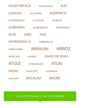
AJO
AGUA FRESCA
AHOGADAS
ALBAHACA
AJONJOLÍ
ALACRÁN
ALBÓNDIGAS
ALCOHOL
ALMEJA
ALMENDRA
ALMENDRAS
AMARANTO
ANÍS
ANTE
APIO
APORREADILLO
ARMADILLO
ARROZ
ARRAYÁN
ARRAYANES
ASADO DE BODA
ARVEJAS
ASADO
ATOLE
ATÚN
ATÁPAKUAS
AVENA
AYOCOTE
AZAFRÁN
BACALAO
BAGRE
AZAHAR
ENCUÉNTRANOS EN FACEBOOK