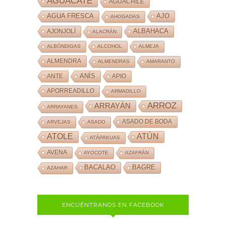
AGUACATE
AGUACHILE
AJO
AGUA FRESCA
AHOGADAS
ALBAHACA
AJONJOLÍ
ALACRÁN
ALBÓNDIGAS
ALCOHOL
ALMEJA
ALMENDRA
ALMENDRAS
AMARANTO
ANÍS
ANTE
APIO
APORREADILLO
ARMADILLO
ARROZ
ARRAYÁN
ARRAYANES
ASADO DE BODA
ARVEJAS
ASADO
ATOLE
ATÚN
ATÁPAKUAS
AVENA
AYOCOTE
AZAFRÁN
BACALAO
BAGRE
AZAHAR
ENCUÉNTRANOS EN FACEBOOK