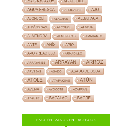
AGUACATE
AGUACHILE
AJO
AGUA FRESCA
AHOGADAS
ALBAHACA
AJONJOLÍ
ALACRÁN
ALBÓNDIGAS
ALCOHOL
ALMEJA
ALMENDRA
ALMENDRAS
AMARANTO
ANÍS
ANTE
APIO
APORREADILLO
ARMADILLO
ARROZ
ARRAYÁN
ARRAYANES
ASADO DE BODA
ARVEJAS
ASADO
ATOLE
ATÚN
ATÁPAKUAS
AVENA
AYOCOTE
AZAFRÁN
BACALAO
BAGRE
AZAHAR
ENCUÉNTRANOS EN FACEBOOK