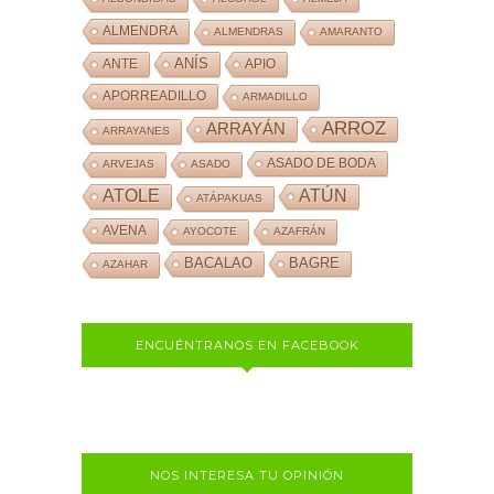
ALMENDRA
ALMENDRAS
AMARANTO
ANÍS
ANTE
APIO
APORREADILLO
ARMADILLO
ARROZ
ARRAYÁN
ARRAYANES
ASADO DE BODA
ARVEJAS
ASADO
ATOLE
ATÚN
ATÁPAKUAS
AVENA
AYOCOTE
AZAFRÁN
BACALAO
BAGRE
AZAHAR
ENCUÉNTRANOS EN FACEBOOK
NOS INTERESA TU OPINIÓN