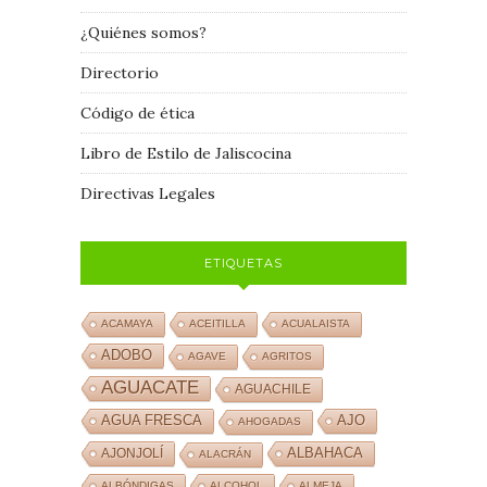
¿Quiénes somos?
Directorio
Código de ética
Libro de Estilo de Jaliscocina
Directivas Legales
ETIQUETAS
ACAMAYA
ACEITILLA
ACUALAISTA
ADOBO
AGAVE
AGRITOS
AGUACATE
AGUACHILE
AJO
AGUA FRESCA
AHOGADAS
ALBAHACA
AJONJOLÍ
ALACRÁN
ALBÓNDIGAS
ALCOHOL
ALMEJA