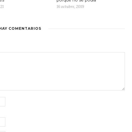
es
porque no se podía”
021
16 octubre, 2019
HAY COMENTARIOS