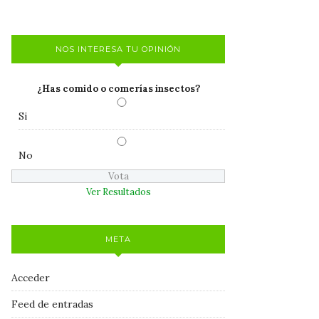
NOS INTERESA TU OPINIÓN
¿Has comido o comerías insectos?
Si
No
Ver Resultados
META
Acceder
Feed de entradas