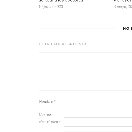
sortear a los doctores
y chayot
10 junio, 2023
3 mayo, 2
NO 
DEJA UNA RESPUESTA
Nombre
*
Correo
electrónico
*