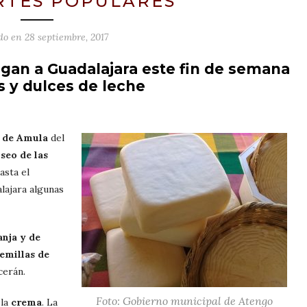
RTES POPULARES
ado en
28 septiembre, 2017
egan a Guadalajara este fin de semana
s y dulces de leche
a de Amula
del
seo de las
asta el
lajara algunas
anja y de
semillas de
cerán.
Foto: Gobierno municipal de Atengo
 la
crema
. La