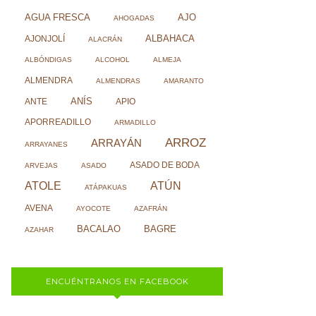
AJO
AGUA FRESCA
AHOGADAS
ALBAHACA
AJONJOLÍ
ALACRÁN
ALBÓNDIGAS
ALCOHOL
ALMEJA
ALMENDRA
ALMENDRAS
AMARANTO
ANÍS
ANTE
APIO
APORREADILLO
ARMADILLO
ARROZ
ARRAYÁN
ARRAYANES
ASADO DE BODA
ARVEJAS
ASADO
ATOLE
ATÚN
ATÁPAKUAS
AVENA
AYOCOTE
AZAFRÁN
BACALAO
BAGRE
AZAHAR
ENCUÉNTRANOS EN FACEBOOK