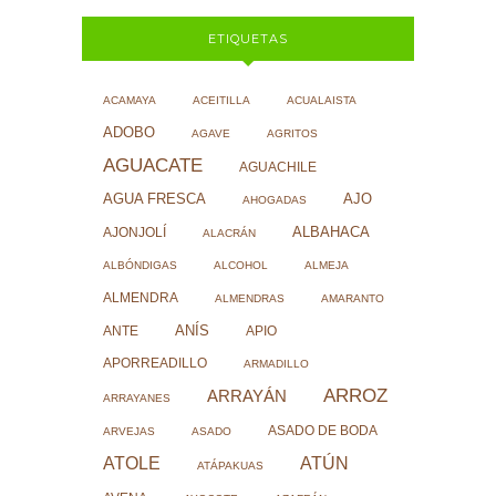
ETIQUETAS
ACAMAYA
ACEITILLA
ACUALAISTA
ADOBO
AGAVE
AGRITOS
AGUACATE
AGUACHILE
AJO
AGUA FRESCA
AHOGADAS
ALBAHACA
AJONJOLÍ
ALACRÁN
ALBÓNDIGAS
ALCOHOL
ALMEJA
ALMENDRA
ALMENDRAS
AMARANTO
ANÍS
ANTE
APIO
APORREADILLO
ARMADILLO
ARROZ
ARRAYÁN
ARRAYANES
ASADO DE BODA
ARVEJAS
ASADO
ATOLE
ATÚN
ATÁPAKUAS