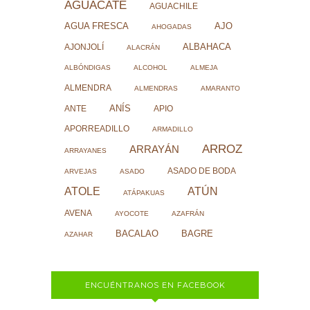
AGUACATE
AGUACHILE
AJO
AGUA FRESCA
AHOGADAS
ALBAHACA
AJONJOLÍ
ALACRÁN
ALBÓNDIGAS
ALCOHOL
ALMEJA
ALMENDRA
ALMENDRAS
AMARANTO
ANÍS
ANTE
APIO
APORREADILLO
ARMADILLO
ARROZ
ARRAYÁN
ARRAYANES
ASADO DE BODA
ARVEJAS
ASADO
ATOLE
ATÚN
ATÁPAKUAS
AVENA
AYOCOTE
AZAFRÁN
BACALAO
BAGRE
AZAHAR
ENCUÉNTRANOS EN FACEBOOK