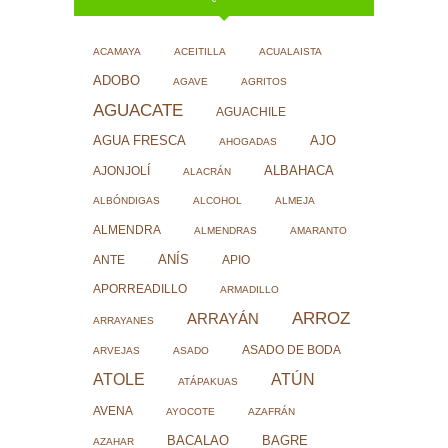
ACAMAYA
ACEITILLA
ACUALAISTA
ADOBO
AGAVE
AGRITOS
AGUACATE
AGUACHILE
AJO
AGUA FRESCA
AHOGADAS
ALBAHACA
AJONJOLÍ
ALACRÁN
ALBÓNDIGAS
ALCOHOL
ALMEJA
ALMENDRA
ALMENDRAS
AMARANTO
ANÍS
ANTE
APIO
APORREADILLO
ARMADILLO
ARROZ
ARRAYÁN
ARRAYANES
ASADO DE BODA
ARVEJAS
ASADO
ATOLE
ATÚN
ATÁPAKUAS
AVENA
AYOCOTE
AZAFRÁN
BACALAO
BAGRE
AZAHAR