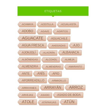
ETIQUETAS
ACAMAYA
ACEITILLA
ACUALAISTA
ADOBO
AGAVE
AGRITOS
AGUACATE
AGUACHILE
AJO
AGUA FRESCA
AHOGADAS
ALBAHACA
AJONJOLÍ
ALACRÁN
ALBÓNDIGAS
ALCOHOL
ALMEJA
ALMENDRA
ALMENDRAS
AMARANTO
ANÍS
ANTE
APIO
APORREADILLO
ARMADILLO
ARROZ
ARRAYÁN
ARRAYANES
ASADO DE BODA
ARVEJAS
ASADO
ATOLE
ATÚN
ATÁPAKUAS