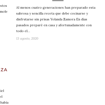
estos
Al menos cuatro generaciones han preparado esta
 mole
sabrosa y sencilla receta que debe cocinarse y
disfrutarse sin prisas Yolanda Zamora En días
pasados preparé en casa y afortunadamente con
todo el…
13 agosto, 2020
AZA
S
iel
el
 había