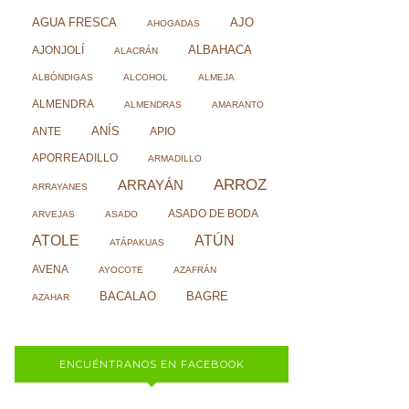
AJO
AGUA FRESCA
AHOGADAS
ALBAHACA
AJONJOLÍ
ALACRÁN
ALBÓNDIGAS
ALCOHOL
ALMEJA
ALMENDRA
ALMENDRAS
AMARANTO
ANÍS
ANTE
APIO
APORREADILLO
ARMADILLO
ARROZ
ARRAYÁN
ARRAYANES
ASADO DE BODA
ARVEJAS
ASADO
ATOLE
ATÚN
ATÁPAKUAS
AVENA
AYOCOTE
AZAFRÁN
BACALAO
BAGRE
AZAHAR
ENCUÉNTRANOS EN FACEBOOK