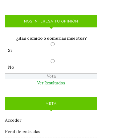
NOS INTERESA TU OPINIÓN
¿Has comido o comerías insectos?
Si
No
Ver Resultados
META
Acceder
Feed de entradas