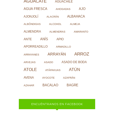
AGUACATE
AGUACHILE
AJO
AGUA FRESCA
AHOGADAS
ALBAHACA
AJONJOLÍ
ALACRÁN
ALBÓNDIGAS
ALCOHOL
ALMEJA
ALMENDRA
ALMENDRAS
AMARANTO
ANÍS
ANTE
APIO
APORREADILLO
ARMADILLO
ARROZ
ARRAYÁN
ARRAYANES
ASADO DE BODA
ARVEJAS
ASADO
ATOLE
ATÚN
ATÁPAKUAS
AVENA
AYOCOTE
AZAFRÁN
BACALAO
BAGRE
AZAHAR
ENCUÉNTRANOS EN FACEBOOK