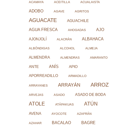
ACAMAYA
ACEITILLA
ACUALAISTA
ADOBO
AGAVE
AGRITOS
AGUACATE
AGUACHILE
AJO
AGUA FRESCA
AHOGADAS
ALBAHACA
AJONJOLÍ
ALACRÁN
ALBÓNDIGAS
ALCOHOL
ALMEJA
ALMENDRA
ALMENDRAS
AMARANTO
ANÍS
ANTE
APIO
APORREADILLO
ARMADILLO
ARROZ
ARRAYÁN
ARRAYANES
ASADO DE BODA
ARVEJAS
ASADO
ATOLE
ATÚN
ATÁPAKUAS
AVENA
AYOCOTE
AZAFRÁN
BACALAO
BAGRE
AZAHAR