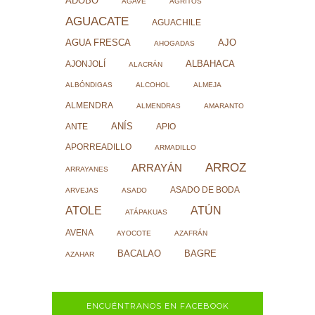
ADOBO
AGAVE
AGRITOS
AGUACATE
AGUACHILE
AJO
AGUA FRESCA
AHOGADAS
ALBAHACA
AJONJOLÍ
ALACRÁN
ALBÓNDIGAS
ALCOHOL
ALMEJA
ALMENDRA
ALMENDRAS
AMARANTO
ANÍS
ANTE
APIO
APORREADILLO
ARMADILLO
ARROZ
ARRAYÁN
ARRAYANES
ASADO DE BODA
ARVEJAS
ASADO
ATOLE
ATÚN
ATÁPAKUAS
AVENA
AYOCOTE
AZAFRÁN
BACALAO
BAGRE
AZAHAR
ENCUÉNTRANOS EN FACEBOOK