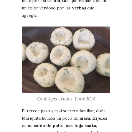
incorporaba las
bolitas
, que habían tomado
un color verdoso por las
yerbas
que
agregó.
Ombligos crudos. Foto: JCN
El tercer paso y casi secreto familiar, doña
Mariquita licuaba un poco de
masa
,
frijoles
en un
caldo de pollo
, más
hoja santa,