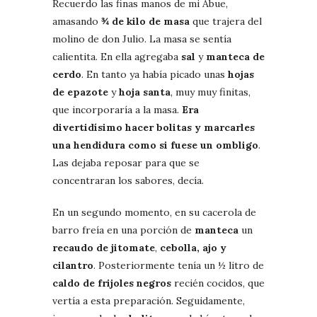
Recuerdo las finas manos de mi Abue,
amasando
¾ de kilo de masa
que trajera del
molino de don Julio. La masa se sentía
calientita. En ella agregaba
sal
y
manteca de
cerdo
. En tanto ya había picado unas
hojas
de epazote
y
hoja santa
, muy muy finitas,
que incorporaría a la masa.
Era
divertidísimo hacer bolitas y marcarles
una hendidura como si fuese un ombligo
.
Las dejaba reposar para que se
concentraran los sabores, decía.
En un segundo momento, en su cacerola de
barro freía en una porción de
manteca
un
recaudo de jitomate
,
cebolla, ajo y
cilantro
. Posteriormente tenía un ½ litro de
caldo de frijoles negros
recién cocidos, que
vertía a esta preparación. Seguidamente,